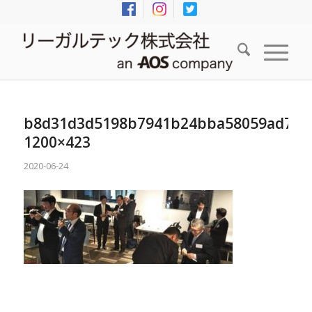
b8d31d3d5198b7941b24bba58059ad75-
1200×423
2020-06-24