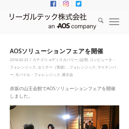
AOSソリューションフェアを開催
/
2016-02-23
カテゴリ:
eディスカバリー
,
i証明
,
コンピュータ・
フォレンジック
,
セミナー（実績）
,
フォレンジック
,
マイナンバ
ー
,
モバイル・フォレンジック
,
展示会
赤坂の山王会館でAOSソリューションフェアを開催
しました。