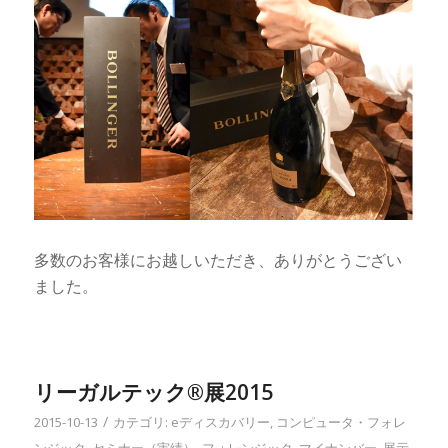
多数のお客様にお越しいただき、ありがとうござい
ました。
リーガルテック®展2015
/
2015-10-13
カテゴリ:
eディスカバリー
,
コンピュータ・フォレ
ンジック
,
セミナー（実績）
,
フォレンジック
,
マイナンバー
,
展示