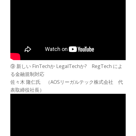
⑨ 新しい FinTechか LegalTechか? RegTech によ
る金融規制対応
佐々木 隆仁氏 （AOSリーガルテック株式会社 代
表取締役社長）