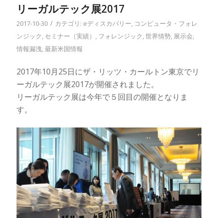
リーガルテック展2017
/
2017-10-30
カテゴリ:
eディスカバリー
,
コンピュータ・フォレ
ンジック
,
セミナー（実績）
,
フォレンジック
,
世界情勢
,
展示会
,
情報漏洩
,
最新米国情報
2017年10月25日にザ・リッツ・カールトン東京でリ
ーガルテック展2017が開催されました。
リーガルテック展は今年で５回目の開催となりま
す。