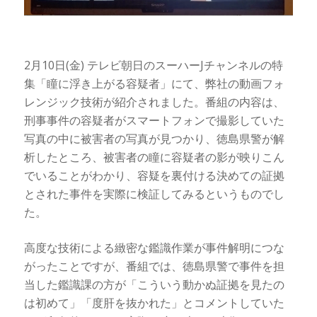
2月10日(金) テレビ朝日のスーハーJチャンネルの特
集「瞳に浮き上がる容疑者」にて、弊社の動画フォ
レンジック技術が紹介されました。番組の内容は、
刑事事件の容疑者がスマートフォンで撮影していた
写真の中に被害者の写真が見つかり、徳島県警が解
析したところ、被害者の瞳に容疑者の影が映りこん
でいることがわかり、容疑を裏付ける決めての証拠
とされた事件を実際に検証してみるというものでし
た。
高度な技術による緻密な鑑識作業が事件解明につな
がったことですが、番組では、徳島県警で事件を担
当した鑑識課の方が「こういう動かぬ証拠を見たの
は初めて」「度肝を抜かれた」とコメントしていた