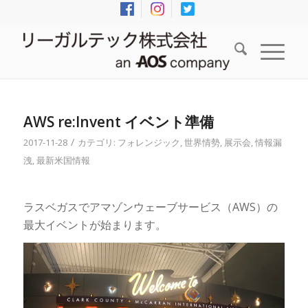
AWS re:Invent イベント準備
/
2017-11-28
カテゴリ:
フォレンジック
,
世界情勢
,
展示会
,
情報漏
洩
,
最新米国情報
ラスベガスでアマゾンウェーブサービス（AWS）の
最大イベントが始まります。