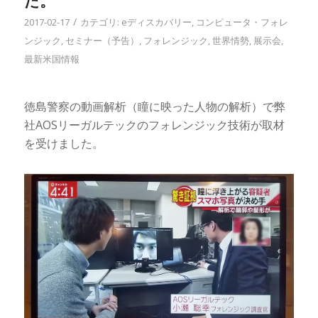
た。
/
2017-02-17
カテゴリ:
eディスカバリー
,
コンピュータ・フォレ
ンジック
,
セミナー（予告）
,
フォレンジック
,
世界情勢
,
展示会
,
最新米国情報
徳島警察の動画解析（瞳に映った人物の解析）で弊
社AOSリーガルテックのフォレンジック技術が取材
を受けました。