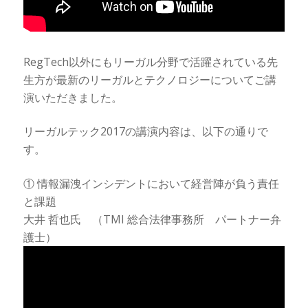
RegTech以外にもリーガル分野で活躍されている先
生方が最新のリーガルとテクノロジーについてご講
演いただきました。
リーガルテック2017の講演内容は、以下の通りで
す。
① 情報漏洩インシデントにおいて経営陣が負う責任
と課題
大井 哲也氏 （TMI 総合法律事務所 パートナー弁
護士）