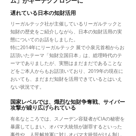
ム」がキーテクノロジーに
遅れている日本の知財活用
リーガルテック社が主催しているリーガルテックと
知財の歴史をご紹介しながら、日本の知財活用の実
態についてのお話をしました。
特に2014年にリーガルテック 展で小泉元首相からお
話頂いたテーマ「知財立国日本」は、総理時代のテ
ーマでありましたが、実態はまだまだであることな
どをご本人からもお話頂いており、2019年の現在に
おいても、まだまだ知財を活用できているとはいえ
ない状況です。
国家レベルでは、熾烈な知財争奪戦、サイバー
攻撃が繰り広げられている
有名なところでは、スノーデン容疑者がCIAの秘密を
暴露してしまい、オバマ大統領が謝罪するといった
事件や、人民解放軍に対しオバマ大統領がけん制し