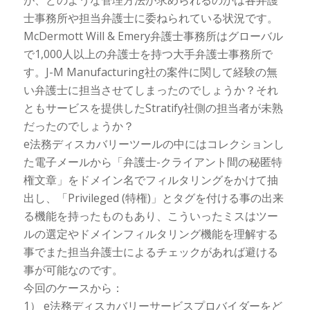
が、どのような管理方法が求められるのかは各弁護
士事務所や担当弁護士に委ねられている状況です。
McDermott Will & Emery弁護士事務所はグローバル
で1,000人以上の弁護士を持つ大手弁護士事務所で
す。J-M Manufacturing社の案件に関して経験の無
い弁護士に担当させてしまったのでしょうか？それ
ともサービスを提供したStratify社側の担当者が未熟
だったのでしょうか？
e法務ディスカバリーツールの中にはコレクションし
た電子メールから「弁護士-クライアント間の秘匿特
権文章」をドメイン名でフィルタリングをかけて抽
出し、「Privileged (特権)」とタグを付ける事の出来
る機能を持ったものもあり、こういったミスはツー
ルの選定やドメインフィルタリング機能を理解する
事でまた担当弁護士によるチェックがあれば避ける
事が可能なのです。
今回のケースから：
1） e法務ディスカバリーサービスプロバイダーをど