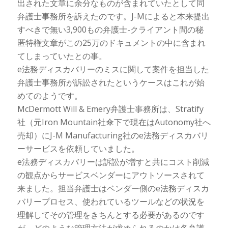
出された文章に余分なものが含まれていたとして同
弁護士事務所を訴えたのです。J-Mによると本来提出
すべきで無い3,900もの弁護士-クライアント間の秘
匿特権文章がこの25万のドキュメントの中に含まれ
てしまっていたとの事。
e法務ディスカバリーのミスに関して案件を担当した
弁護士事務所が訴訟されたというケースはこれが始
めてのようです。
McDermott Will & Emery弁護士事務所は、Stratify
社（元Iron Mountain社傘下で現在はAutonomy社へ
売却）にJ-M Manufacturing社のe法務ディスカバリ
ーサービスを依頼していました。
e法務ディスカバリーは訴訟が増すと共にコスト削減
の観点からサービスベンダーにアウトソースされて
来ました。担当弁護士はベンダー側のe法務ディスカ
バリープロセス、使われているツールなどの状況を
理解してその管理をきちんとする必要があるのです